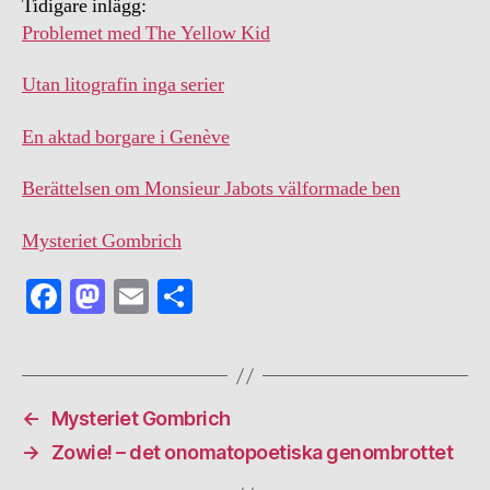
Tidigare inlägg:
Problemet med The Yellow Kid
Utan litografin inga serier
En aktad borgare i Genève
Berättelsen om Monsieur Jabots välformade ben
Mysteriet Gombrich
Fa
M
E
S
ce
as
m
ha
bo
to
ail
re
ok
do
←
Mysteriet Gombrich
n
→
Zowie! – det onomatopoetiska genombrottet