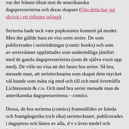
var det främst riktat mot de amerikanska
dagspresserierna och deras skapare (
Om detta har jag
skrivit i ett tidigare inlägg
).
Serierna hade tack vare popkonsten kommit på modet.
Men det gällde bara en viss sorts serier. De som
publicerades i serietidningar (comic books) och som
av serievänner uppfattades som undermåliga jämfört
med de gamla dagspresserierna (som de själva vuxit upp
med). De ville nu visa att det fanns bra serier. Så bra,
menade man, att serietecknarna som skapat dem mycket
väl kunde som mäta sig med och till och med överträffa
Lichtenstein & c:o. Och med bra serier menade man de
amerikanska dagspresserierna – comics.
Dessa, de bra serierna (comics) framställdes av kända
och framgångsrika (och rika) serietecknare, publicerades
i dagspress och lästes av alla, d v s även medel och