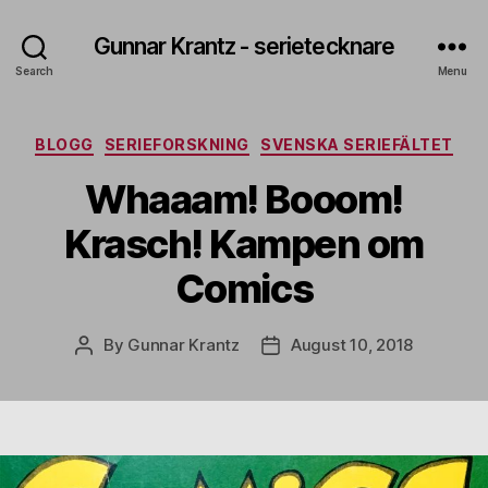
Gunnar Krantz - serietecknare
Search
Menu
Categories
BLOGG
SERIEFORSKNING
SVENSKA SERIEFÄLTET
Whaaam! Booom!
Krasch! Kampen om
Comics
By
Gunnar Krantz
August 10, 2018
Post
Post
author
date