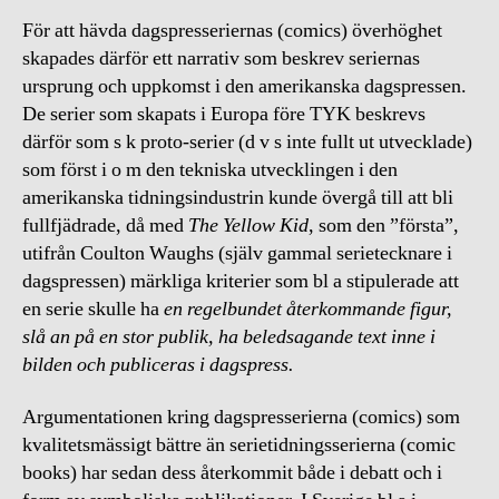
För att hävda dagspresseriernas (comics) överhöghet
skapades därför ett narrativ som beskrev seriernas
ursprung och uppkomst i den amerikanska dagspressen.
De serier som skapats i Europa före TYK beskrevs
därför som s k proto-serier (d v s inte fullt ut utvecklade)
som först i o m den tekniska utvecklingen i den
amerikanska tidningsindustrin kunde övergå till att bli
fullfjädrade, då med
The Yellow Kid
, som den ”första”,
utifrån Coulton Waughs (själv gammal serietecknare i
dagspressen) märkliga kriterier som bl a stipulerade att
en serie skulle ha
en regelbundet återkommande figur,
slå an på en stor publik, ha beledsagande text inne i
bilden och publiceras i dagspress.
Argumentationen kring dagspresserierna (comics) som
kvalitetsmässigt bättre än serietidningsserierna (comic
books) har sedan dess återkommit både i debatt och i