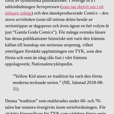
form av symboliska publikationer. I Sverige bl a i
tabloidtidningen
Seriepressen
(
som jag skrivit om i ett
tidigare inlägg
) och den danskproducerade
Comics – den
stora serieboken
(som till största delen består av
seriestrippar ur dagspress och även ägnar en hel volym åt
just ”Gamla Goda Comics”). För många svenska läsare
har dessa publikationer historiskt sett varit den främsta
källan till kunskap om seriernas ursprung, vilket
ytterligare förstärkt uppfattningen om TYK, som den
första och som än idag slås fast i vårt främsta
uppslagsverk; Nationalencyklopedin.
”Yellow Kid anses av tradition ha varit den första
moderna tecknade serien.” (NE, hämtad 2018-08-
11)
Denna ”tradition” som etablerades under 60- och 70-
talen har numera övergivits inom serieforskningen. För
att hitta förespråkare för TYK som världens första serie