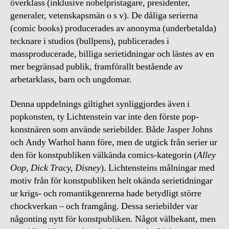
överklass (inklusive nobelpristagare, presidenter,
generaler, vetenskapsmän o s v). De dåliga serierna
(comic books) producerades av anonyma (underbetalda)
tecknare i studios (bullpens), publicerades i
massproducerade, billiga serietidningar och lästes av en
mer begränsad publik, framförallt bestående av
arbetarklass, barn och ungdomar.
Denna uppdelnings giltighet synliggjordes även i
popkonsten, ty Lichtenstein var inte den förste pop-
konstnären som använde seriebilder. Både Jasper Johns
och Andy Warhol hann före, men de utgick från serier ur
den för konstpubliken välkända comics-kategorin (
Alley
Oop, Dick Tracy, Disney
). Lichtensteins målningar med
motiv från för konstpubliken helt okända serietidningar
ur krigs- och romantikgenrerna hade betydligt större
chockverkan – och framgång. Dessa seriebilder var
någonting nytt för konstpubliken. Något välbekant, men