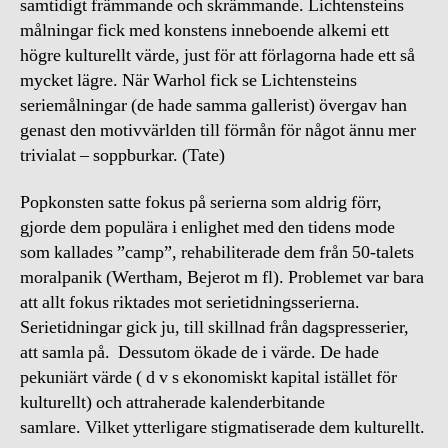
samtidigt främmande och skrämmande. Lichtensteins
målningar fick med konstens inneboende alkemi ett
högre kulturellt värde, just för att förlagorna hade ett så
mycket lägre. När Warhol fick se Lichtensteins
seriemålningar (de hade samma gallerist) övergav han
genast den motivvärlden till förmån för något ännu mer
trivialat – soppburkar. (Tate)
Popkonsten satte fokus på serierna som aldrig förr,
gjorde dem populära i enlighet med den tidens mode
som kallades ”camp”, rehabiliterade dem från 50-talets
moralpanik (Wertham, Bejerot m fl). Problemet var bara
att allt fokus riktades mot serietidningsserierna.
Serietidningar gick ju, till skillnad från dagspresserier,
att samla på. Dessutom ökade de i värde. De hade
pekuniärt värde ( d v s ekonomiskt kapital istället för
kulturellt) och attraherade kalenderbitande
samlare. Vilket ytterligare stigmatiserade dem kulturellt.