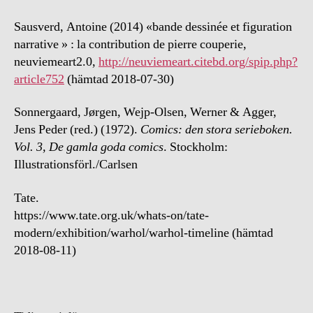
Sausverd, Antoine (2014) «bande dessinée et figuration
narrative » : la contribution de pierre couperie,
neuviemeart2.0,
http://neuviemeart.citebd.org/spip.php?
article752
(hämtad 2018-07-30)
Sonnergaard, Jørgen, Wejp-Olsen, Werner & Agger,
Jens Peder (red.) (1972).
Comics: den stora serieboken.
Vol. 3, De gamla goda comics
. Stockholm:
Illustrationsförl./Carlsen
Tate.
https://www.tate.org.uk/whats-on/tate-
modern/exhibition/warhol/warhol-timeline (hämtad
2018-08-11)