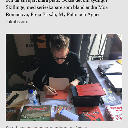
och tar sin självklara plats. Också det blir tydligt i
Skillinge, med serieskapare som bland andra Moa
Romanova, Freja Erixån, My Palm och Agnes
Jakobsson.
Knut Larsson signerar rymdeposet Aniara