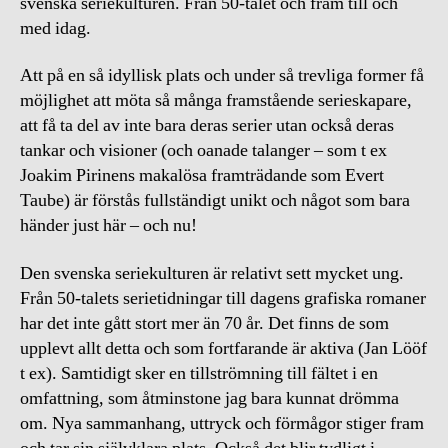
svenska seriekulturen. Från 50-talet och fram till och
med idag.
Att på en så idyllisk plats och under så trevliga former få
möjlighet att möta så många framstående serieskapare,
att få ta del av inte bara deras serier utan också deras
tankar och visioner (och oanade talanger – som t ex
Joakim Pirinens makalösa framträdande som Evert
Taube) är förstås fullständigt unikt och något som bara
händer just här – och nu!
Den svenska seriekulturen är relativt sett mycket ung.
Från 50-talets serietidningar till dagens grafiska romaner
har det inte gått stort mer än 70 år. Det finns de som
upplevt allt detta och som fortfarande är aktiva (Jan Lööf
t ex). Samtidigt sker en tillströmning till fältet i en
omfattning, som åtminstone jag bara kunnat drömma
om. Nya sammanhang, uttryck och förmågor stiger fram