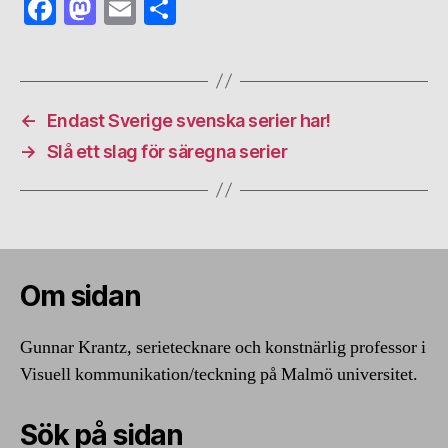
Fa
M
E
S
ce
as
m
ha
bo
to
ail
re
ok
do
←
Endast Sverige svenska serier har!
n
→
Slå ett slag för säregna serier
Om sidan
Gunnar Krantz, serietecknare och konstnärlig professor i
Visuell kommunikation/teckning på Malmö universitet.
Sök på sidan