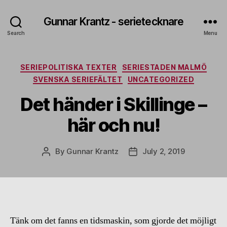
Gunnar Krantz - serietecknare
Search
Menu
Categories
SERIEPOLITISKA TEXTER
SERIESTADEN MALMÖ
SVENSKA SERIEFÄLTET
UNCATEGORIZED
Det händer i Skillinge –
här och nu!
By
Gunnar Krantz
July 2, 2019
Post
Post
author
date
Tänk om det fanns en tidsmaskin, som gjorde det möjligt