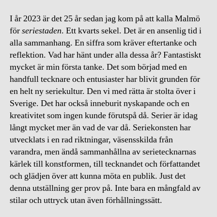
I år 2023 är det 25 år sedan jag kom på att kalla Malmö
för
seriestaden
. Ett kvarts sekel. Det är en ansenlig tid i
alla sammanhang. En siffra som kräver eftertanke och
reflektion. Vad har hänt under alla dessa år? Fantastiskt
mycket är min första tanke. Det som börjad med en
handfull tecknare och entusiaster har blivit grunden för
en helt ny seriekultur. Den vi med rätta är stolta över i
Sverige. Det har också inneburit nyskapande och en
kreativitet som ingen kunde förutspå då. Serier är idag
långt mycket mer än vad de var då. Seriekonsten har
utvecklats i en rad riktningar, väsensskilda från
varandra, men ändå sammanhållna av serietecknarnas
kärlek till konstformen, till tecknandet och författandet
och glädjen över att kunna möta en publik. Just det
denna utställning ger prov på. Inte bara en mångfald av
stilar och uttryck utan även förhållningssätt.