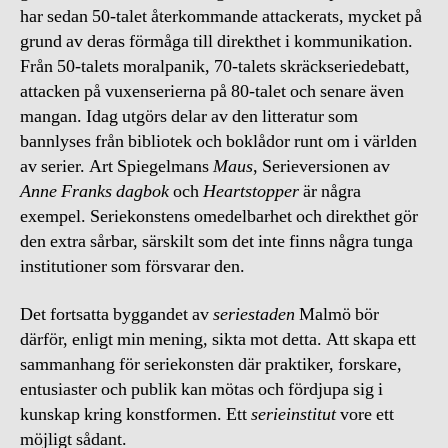
har sedan 50-talet återkommande attackerats, mycket på
grund av deras förmåga till direkthet i kommunikation.
Från 50-talets moralpanik, 70-talets skräckseriedebatt,
attacken på vuxenserierna på 80-talet och senare även
mangan. Idag utgörs delar av den litteratur som
bannlyses från bibliotek och boklådor runt om i världen
av serier. Art Spiegelmans
Maus
, Serieversionen av
Anne Franks dagbok
och
Heartstopper
är några
exempel. Seriekonstens omedelbarhet och direkthet gör
den extra sårbar, särskilt som det inte finns några tunga
institutioner som försvarar den.
Det fortsatta byggandet av
seriestaden
Malmö bör
därför, enligt min mening, sikta mot detta. Att skapa ett
sammanhang för seriekonsten där praktiker, forskare,
entusiaster och publik kan mötas och fördjupa sig i
kunskap kring konstformen. Ett
serieinstitut
vore ett
möjligt sådant.