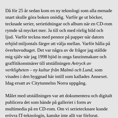
Då för 25 år sedan kom en ny teknologi som alla menade
snart skulle göra boken onödig. Varför ge ut böcker,
tecknade serier, serietidningar och album när en CD-rom
rymde så mycket mer. Ja till och med rörlig bild och
ljud. Varför teckna med pennor på papper när datorn
erbjöd miljontals färger att välja mellan. Varför hålla på
överhuvudtaget. Det var några av de frågor jag ställde
mig själv när jag 1998 bjöd in unga fanzinmakare och
graffitikonstnärer till utställningen
Avtryck av
verkligheten – ny kultur från Malmö och Lund
, som
visades i den byggnad här intill som kallades Annexet.
Idag ersatt av Citytunnelns Norra uppgång.
Målet med utställningen var att dokumentera och digitalt
publicera det som hände på galleriet i form av
multimedia på en CD-rom. Om vi serietecknare kunde
erövra IT-teknologin, kanske inte allt var förlorat.