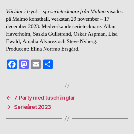
Världar i tryck – sju serietecknare från Malmö
visades
på Malmö konsthall, verkstan 29 november – 17
december 2023. Medverkande serietecknare: Allan
Haverholm, Saskia Gullstrand, Oskar Aspman, Lisa
Ewald, Amalia Alvarez och Steve Nyberg.
Producent: Elina Norrmo Ersgård.
Fa
M
E
S
ce
as
m
ha
bo
to
ail
re
ok
do
←
7. Party med tuschänglar
n
→
Serieåret 2023