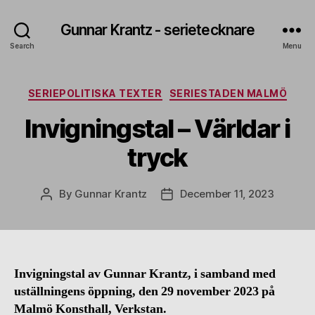
Gunnar Krantz - serietecknare
Search
Menu
Categories
SERIEPOLITISKA TEXTER
SERIESTADEN MALMÖ
Invigningstal – Världar i
tryck
By
Gunnar Krantz
December 11, 2023
Post
Post
author
date
Invigningstal av Gunnar Krantz, i samband med
uställningens öppning, den 29 november 2023 på
Malmö Konsthall, Verkstan.